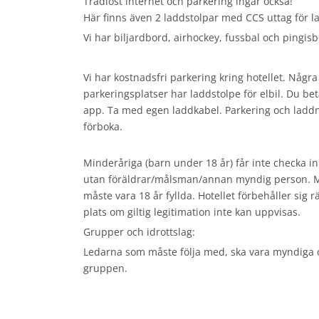
Trådlöst internet och parkering ingår också!
Här finns även 2 laddstolpar med CCS uttag för l
Vi har biljardbord, airhockey, fussbal och pingisb
Vi har kostnadsfri parkering kring hotellet. Några
parkeringsplatser har laddstolpe för elbil. Du b
app. Ta med egen laddkabel. Parkering och laddni
förboka.
Minderåriga (barn under 18 år) får inte checka in 
utan föräldrar/målsman/annan myndig person. M
måste vara 18 år fyllda. Hotellet förbehåller sig 
plats om giltig legitimation inte kan uppvisas.
Grupper och idrottslag:
Ledarna som måste följa med, ska vara myndiga o
gruppen.