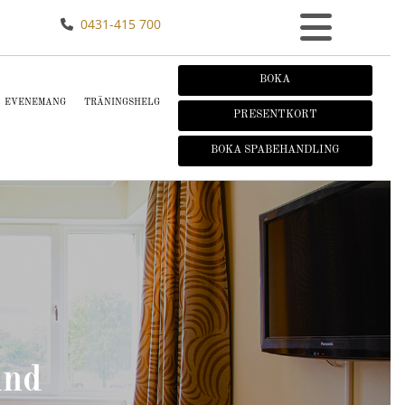
0431-415 700

BOKA
EVENEMANG
TRÄNINGSHELG
PRESENTKORT
BOKA SPABEHANDLING
und