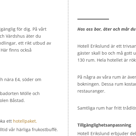
lgänglig för dig. På vårt
Hos oss bor, äter och mår du
ch Värdshus äter du
lingar, ett rikt utbud av
Hotell Erikslund är ett trivs
 Här finns också
gäster skall bo och må gott u
130 rum. Hela hotellet är rökf
På några av våra rum är äve
)och nära E4, söder om
bokningen. Dessa rum kostar 2
restauranger.
a badorten Mölle och
polen Båstad.
Samtliga rum har fritt trådlö
oka ett
hotellpaket.
Tillgänglighetsanpassning
lltid vår härliga frukostbuffé.
Hotell Erikslund erbjuder del