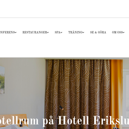
ONFERENS
RESTAURANGER
SPA
TRÄNING
SE & GÖRA
OM OSS
tellrum på Hotell Eriksl