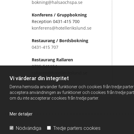
bokning@halsaochspa.se
Konferens / Gruppbokning
Reception
0431-415 700
konferens@hotellerikslund.se
Restaurang / Bordsbokning
0431-415 707
Restaurang Rallaren
0735-541154
rallaren@hotellerikslund.se
Vi värderar din integritet
Denna hemsida använder funktioner och cookies från tredje parter f
acceptera användningen av funktioner och cookies från tredje par
om du inte accepterar cookies från tredje parter.
Mer detaljer
Nödvändiga
Tredje parters cookies