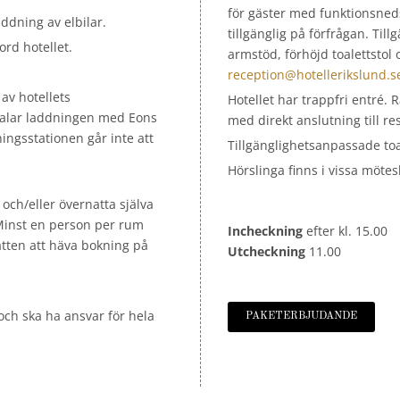
för gäster med funktionsneds
addning av elbilar.
tillgänglig på förfrågan. Til
ord hotellet.
armstöd, förhöjd toalettstol
reception@hotellerikslund.s
 av hotellets
Hotellet har trappfri entré. 
etalar laddningen med Eons
med direkt anslutning till r
ngsstationen går inte att
Tillgänglighetsanpassade toa
Hörslinga finns i vissa mötes
och/eller övernatta själva
inst en person per rum
Incheckning
efter kl. 15.00
rätten att häva bokning på
Utcheckning
11.00
ch ska ha ansvar för hela
PAKETERBJUDANDE