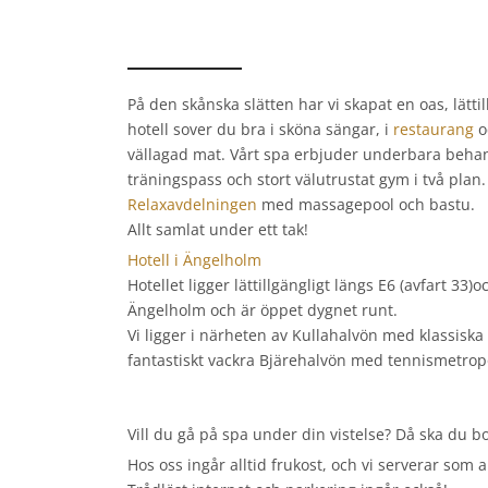
På den skånska slätten har vi skapat en oas, lättil
hotell sover du bra i sköna sängar, i
restaurang
o
vällagad mat. Vårt spa erbjuder underbara behand
träningspass och stort välutrustat gym i två plan.
Relaxavdelningen
med massagepool och bastu.
Allt samlat under ett tak!
Hotell i Ängelholm
Hotellet ligger lättillgängligt längs E6 (avfart 33
Ängelholm och är öppet dygnet runt.
Vi ligger i närheten av Kullahalvön med klassisk
fantastiskt vackra Bjärehalvön med tennismetro
Vill du gå på spa under din vistelse? Då ska du b
Hos oss ingår alltid frukost, och vi serverar som a