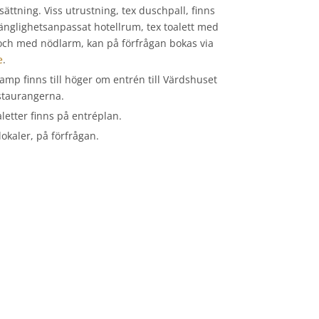
ättning. Viss utrustning, tex duschpall, finns
lgänglighetsanpassat hotellrum, tex toalett med
 och med nödlarm, kan på förfrågan bokas via
e
.
Ramp finns till höger om entrén till Värdshuset
estaurangerna.
letter finns på entréplan.
lokaler, på förfrågan.