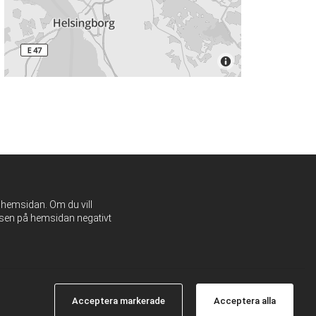
 hemsidan. Om du vill
lsen på hemsidan negativt
Acceptera markerade
Acceptera alla