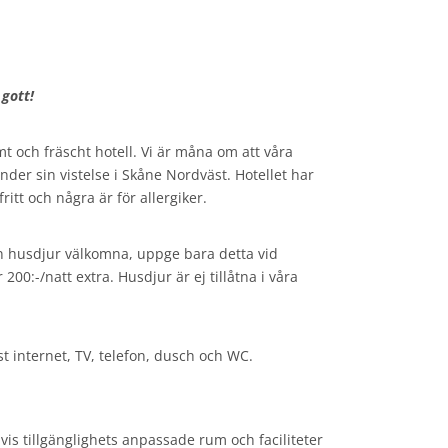
 gott!
amt och fräscht hotell. Vi är måna om att våra
nder sin vistelse i Skåne Nordväst. Hotellet har
ritt och några är för allergiker.
n husdjur välkomna, uppge bara detta vid
00:-/natt extra. Husdjur är ej tillåtna i våra
st internet, TV, telefon, dusch och WC.
vis tillgänglighets anpassade rum och faciliteter