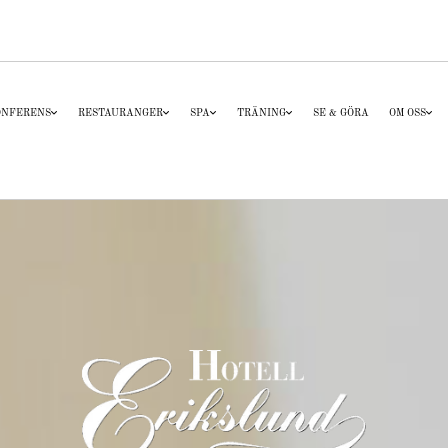
ONFERENS
RESTAURANGER
SPA
TRÄNING
SE & GÖRA
OM OSS