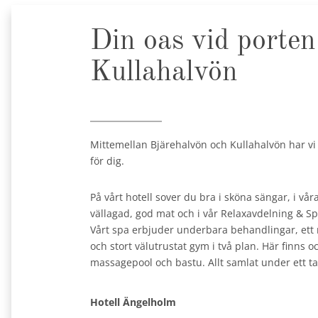
Din oas vid porten 
Kullahalvön
Mittemellan Bjärehalvön och Kullahalvön har vi s
för dig.
På vårt hotell sover du bra i sköna sängar, i vår
vällagad, god mat och i vår Relaxavdelning & Spa
Vårt spa erbjuder underbara behandlingar, ett 
och stort välutrustat gym i två plan. Här finns
massagepool och bastu. Allt samlat under ett ta
Hotell Ängelholm