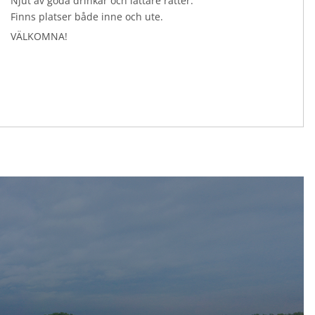
Njut av goda drinkar och lättare rätter.
Finns platser både inne och ute.
VÄLKOMNA!