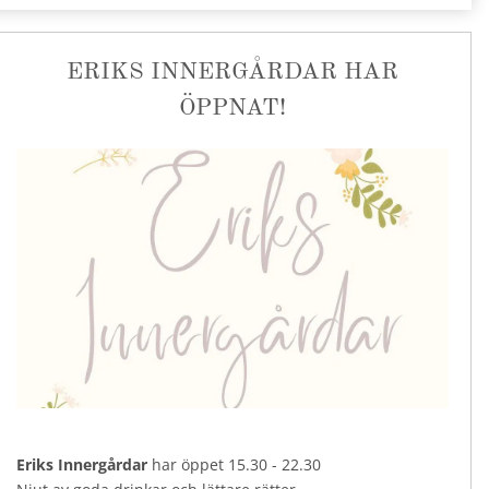
ERIKS INNERGÅRDAR HAR
ÖPPNAT!
Eriks Innergårdar
har öppet 15.30 - 22.30