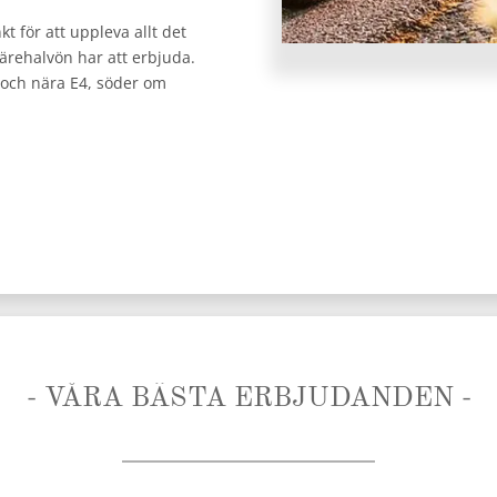
t för att uppleva allt det
ärehalvön har att erbjuda.
3) och nära E4, söder om
- VÅRA BÄSTA ERBJUDANDEN -