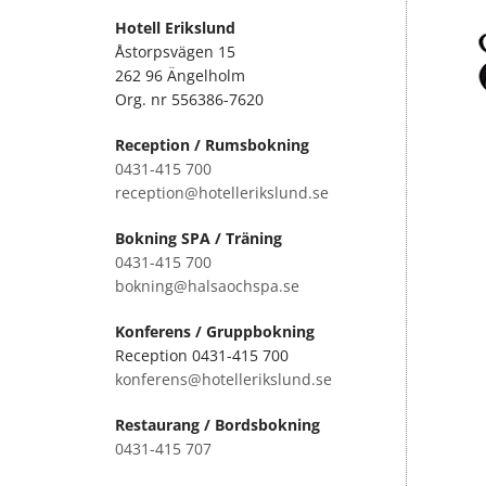
Hotell Erikslund
Åstorpsvägen 15
262 96 Ängelholm
Org. nr 556386-7620
Reception / Rumsbokning
0431-415 700
reception@hotellerikslund.se
Bokning SPA / Träning
0431-415 700
bokning@halsaochspa.se
Konferens / Gruppbokning
Reception
0431-415 700
konferens@hotellerikslund.se
Restaurang / Bordsbokning
0431-415 707